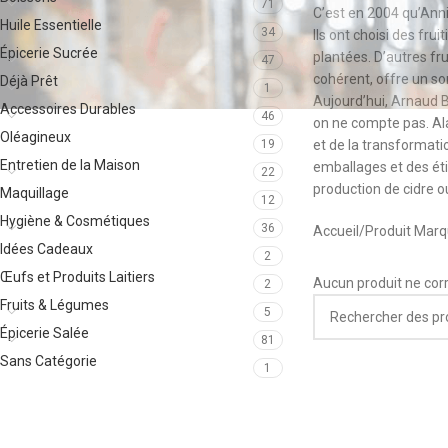
71
C’est en 2004 qu’Anni
Huile Essentielle
34
Ils ont choisi des fru
Épicerie Sucrée
plantées. D’autres fr
47
cohérent, offre un so
Déjà Prêt
1
Aujourd’hui, Arnaud Br
Accessoires Durables
46
on ne compte pas. Alai
Oléagineux
19
et de la transformati
Entretien de la Maison
emballages et des éti
22
production de cidre o
Maquillage
12
Hygiène & Cosmétiques
36
Accueil
Produit Mar
Idées Cadeaux
2
Œufs et Produits Laitiers
Aucun produit ne corr
2
Fruits & Légumes
5
Épicerie Salée
81
Sans Catégorie
1