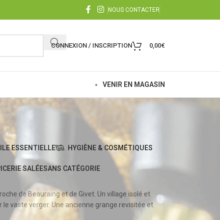
NOUS CONTACTER
CONNEXION / INSCRIPTION
0,00
€
VENIR EN MAGASIN
ILE ESSENTIELLE
HYGIÈNE & COSMÉTIQUES
ICERIE SALÉE
SANS CATÉGORIE
oche de Beauraing et de Givet. Un village isolé et
ur le vaste verger. Une ancienne grange revisitée et