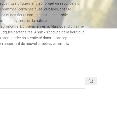
 avoir mûri longuement leur projet de reconversion.
s de pommes, certaines quasi oubliées, ont été
ques et des fleurs comestibles. L’ensemble,
immuable rythme de la nature.
’agronomie. Du travail, il y en a. Mais quand on aime,
boutiques partenaires. Annick s’occupe de la boutique
issant parler sa créativité dans la conception des
t en apportant de nouvelles idées, comme la