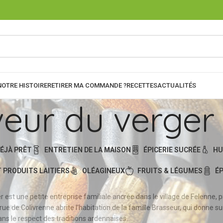
NOTRE HISTOIRE
RETIRER MA COMMANDE ?
RECETTES
ACTUALITÉS
eur du verger
ÉJÀ PRÊT
ENTRETIEN DE LA MAISON
ÉPICERIE SUCRÉE
HU
 PRODUITS LAITIERS
OLÉAGINEUX
FRUITS & LÉGUMES
ÉP
est une petite entreprise familiale ancrée dans le village de Felenne, pr
 rue de Colivrenne abrite l’habitation de la famille Brasseur, qui donne s
ns le respect des traditions ardennaises.