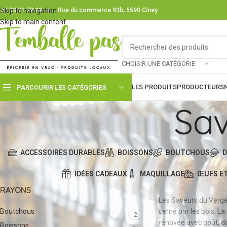
32 83 21 79 88
Skip to navigation
|
Rue du commerce 93b, 5590 Ciney
Skip to main content
CHOISIR UNE CATÉGORIE
LES PRODUITS
PRODUCTEURS
PARCOURIR LES CATÉGORIES
Sav
ACCESSOIRES DURABLES
BOISSONS
BOUTCHOUS
D
IDÉES CADEAUX
MAQUILLAGE
ŒUFS ET
RAYONS
Les Saveurs du Verger 
Boutchous
cerné par les bois. La
2
rénovée avec goût, da
Boissons