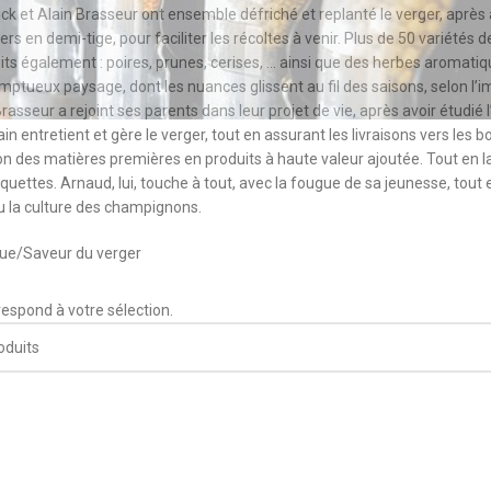
ck et Alain Brasseur ont ensemble défriché et replanté le verger, après
itiers en demi-tige, pour faciliter les récoltes à venir. Plus de 50 variété
uits également : poires, prunes, cerises, … ainsi que des herbes aromati
mptueux paysage, dont les nuances glissent au fil des saisons, selon l’
asseur a rejoint ses parents dans leur projet de vie, après avoir étudié l
n entretient et gère le verger, tout en assurant les livraisons vers les 
on des matières premières en produits à haute valeur ajoutée. Tout en la
quettes. Arnaud, lui, touche à tout, avec la fougue de sa jeunesse, tou
u la culture des champignons.
que
Saveur du verger
espond à votre sélection.