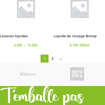
Lessives liquides
Liquide de rinçage Biotop
6,50
€
–
15,00
€
4,10
€
/500ml
1
2
→