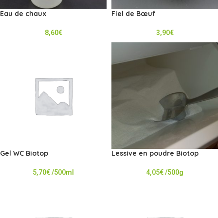
Eau de chaux
Fiel de Bœuf
8,60
€
3,90
€
Gel WC Biotop
Lessive en poudre Biotop
5,70
€
/500ml
4,05
€
/500g