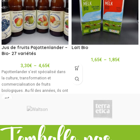
Jus de fruits Pajottenlander –
Lait Bio
Bio- 27 variétés
1,65
€
–
1,85
€
3,30
€
–
4,65
€
Pajottenlander s'est spécialisé dans
la culture, transformation et
commercialisation de fruits
biologiques. Au fil des années, ils ont
développé une large gamme de jus de
fruits et de légumes et
de préparations à base de fruits.
jus pur, fraîchement pressé
non sucré, présence uniquement des
sucres naturels de fruits
pasteurisé à la température la plus