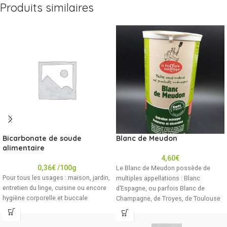
Produits similaires
Bicarbonate de soude
Blanc de Meudon
alimentaire
4,60
€
0,36
€
/100g
Le Blanc de Meudon possède de
Pour tous les usages : maison, jardin,
multiples appellations : Blanc
entretien du linge, cuisine ou encore
d’Espagne, ou parfois Blanc de
hygiène corporelle et buccale
Champagne, de Troyes, de Toulouse
ou plus rarement « pierre blanche ». Il
est constitué de particules de