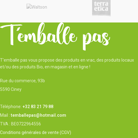
carbonate de calcium (CaCO3) qui
est le composant principal du
calcaire et de la craie. Il est
faiblement alcalin, très légèrement
abrasif et est traditionnellement
utilisé pour la fabrication de
peintures, les travaux ménagers et les
loisirs créatifs. Il est aussi utilisé
pour le polissage de l’argenterie, des
faïences, des plaques
T'emballe pas vous propose des produits en vrac, des produits locaux
vitrocéramiques et des plastiques. Il
et/ou des produits Bio, en magasin et en ligne !
convient à la dorure et le polissage
des miroirs, aussi au blanchiment
Rue du commerce, 93b
des tissus des chaussures. Le Blanc
de Meudon entre dans la
5590 Ciney
composition du mastic, de certaines
eaux gazeuses et sert de poudre
incandescente pour les feux
Téléphone:
+32 83 21 79 88
d’artifices. Il était autrefois utilisé
Mail :
temballepas@hotmail.com
pour le tannage des peaux, lorsque
TVA : BE0722964556
celui-ci était encore réalisé
artisanalement. En plus de son intérêt
Conditions générales de vente (CGV)
environnemental, le Blanc de Meudon