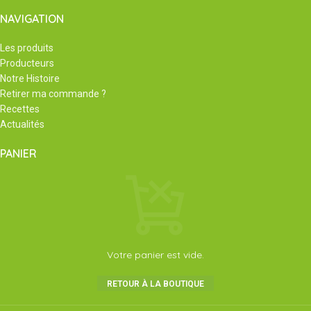
se manipule sans risque
NAVIGATION
(contrairement aux produits issus de
l’industrie pétrochimique), et est peu
Les produits
coûteux. Le Blanc de Meudon peut
Producteurs
être utilisé pur, traité et/ou mélangé
Notre Histoire
avec différents matériaux.
Retirer ma commande ?
conditionnement de 500g
Recettes
Actualités
PANIER
Votre panier est vide.
RETOUR À LA BOUTIQUE