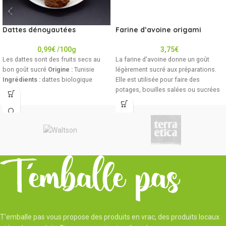
Dattes dénoyautées
Farine d’avoine origami
0,99
€
/100g
3,75
€
Les dattes sont des fruits secs au
La farine d'avoine donne un goût
bon goût sucré
Origine :
Tunisie
légèrement sucré aux préparations.
Ingrédients :
dattes biologique
Elle est utilisée pour faire des
potages, bouilles salées ou sucrées
ou des gâteaux, gaufres, crêpes ou
biscuits. Allergènes : L'atelier
conditionne des céréales contenant
du gluten, du soja, des fruits à
coques, de la moutarde, du sésame
et du lupin.
T'emballe pas vous propose des produits en vrac, des produits locaux