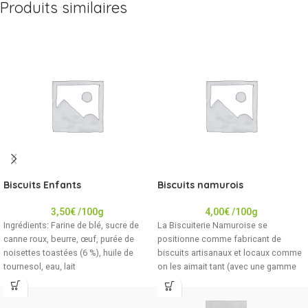
Produits similaires
Biscuits Enfants
Biscuits namurois
3,50
€
/100g
4,00
€
/100g
Ingrédients: Farine de blé, sucre de
La Biscuiterie Namuroise se
canne roux, beurre, œuf, purée de
positionne comme fabricant de
noisettes toastées (6 %), huile de
biscuits artisanaux et locaux comme
tournesol, eau, lait
on les aimait tant (avec une gamme
artisanale et BIO). Les biscuits sont
issus de recettes inspirées de 1908
qui proviennent du grand-père d’un