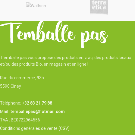
des fondateurs. L’ancienneté des
recettes nous permet de disposer de
produits naturels qui se résument à
des
biscuits frais
,
sans
conservateurs
et
sans additifs
. La
création du projet est venue de l’envie
de relancer l’entrepreneuriat namurois
et de redonner ses lettres de
noblesse aux biscuits d’antan.
T'emballe pas vous propose des produits en vrac, des produits locaux
et/ou des produits Bio, en magasin et en ligne !
Rue du commerce, 93b
5590 Ciney
Téléphone:
+32 83 21 79 88
Mail :
temballepas@hotmail.com
TVA : BE0722964556
Conditions générales de vente (CGV)