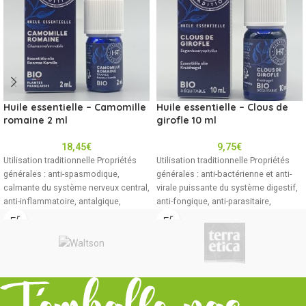
Huile essentielle – Camomille
Huile essentielle – Clous de
romaine 2 ml
girofle 10 ml
18,45
€
9,75
€
Utilisation traditionnelle Propriétés
Utilisation traditionnelle Propriétés
générales : anti-spasmodique,
générales : anti-bactérienne et anti-
calmante du système nerveux central,
virale puissante du système digestif,
anti-inflammatoire, antalgique,
anti-fongique, anti-parasitaire,
analgésique pré-anesthésiante, anti-
anesthésiante, tonique générale,
parasitaire, tonique digestive,
active sur les
cholagogue, anti-prurigineuse