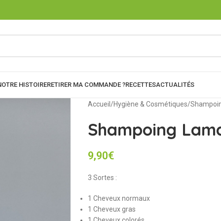
NOTRE HISTOIRE
RETIRER MA COMMANDE ?
RECETTES
ACTUALITÉS
Accueil
Hygiène & Cosmétiques
Shampoi
Shampoing Lam
9,90
€
3 Sortes :
1 Cheveux normaux
1 Cheveux gras
1 Cheveux colorés