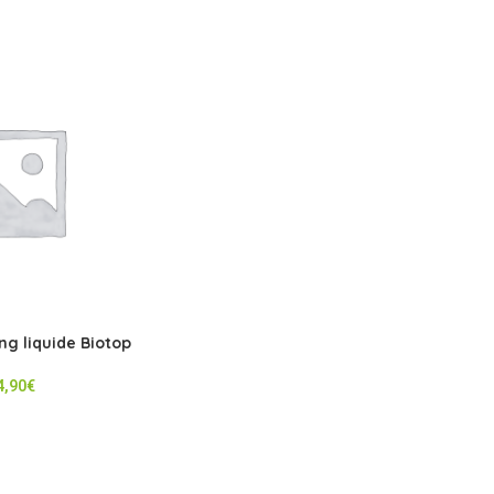
g liquide Biotop
4,90
€
poing 2 en 1