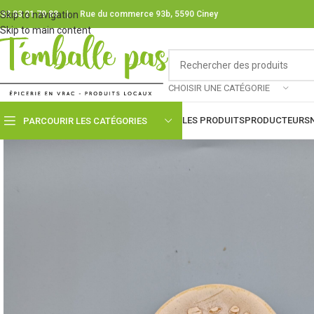
32 83 21 79 88
Skip to navigation
|
Rue du commerce 93b, 5590 Ciney
Skip to main content
CHOISIR UNE CATÉGORIE
LES PRODUITS
PRODUCTEURS
PARCOURIR LES CATÉGORIES