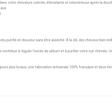
 lave, votre chevelure colorée, étincelante et volumineuse après la douch
 aux
e
evelu purifié en douceur sans être asséché. A la clé, des cheveux bien br
e contribue à réguler l’excès de sébum et à purifier votre cuir chevelu. 
jours plus locaux, une fabrication artisanale 100% française et deux te