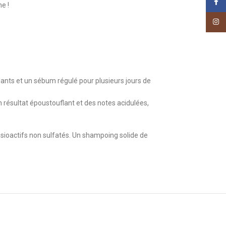
Face
e !
Insta
illants et un sébum régulé pour plusieurs jours de
Un résultat époustouflant et des notes acidulées,
nsioactifs non sulfatés. Un shampoing solide de