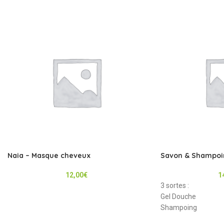
Naia – Masque cheveux
Savon & Shampoin
12,00
€
1
3 sortes :
Gel Douche
Shampoing
Gel Douche et Sham