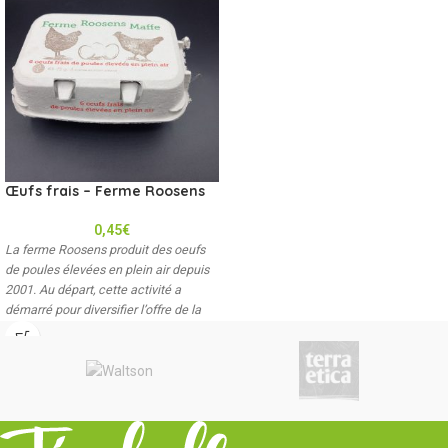
Œufs frais – Ferme Roosens
0,45
€
La ferme Roosens produit des oeufs
de poules élevées en plein air depuis
2001. Au départ, cette activité a
démarré pour diversifier l’offre de la
ferme et est petit à petit devenue
l’activité principale de la ferme. Les
propriétaires attachent de plus en plus
d’importance au commerce de
proximité.
Délicieux œufs frais de
poule élevées en plein air.