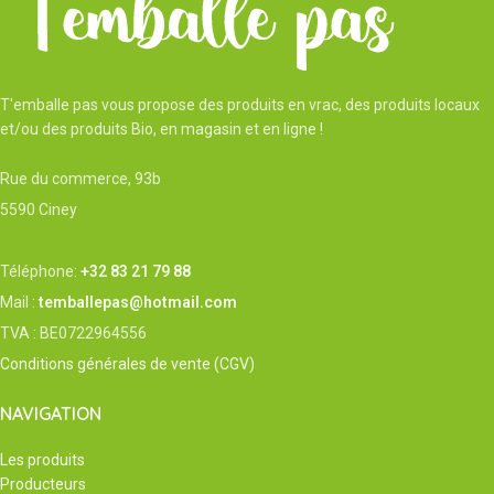
Conditionnement à la pièce
Conseils :
Nous vous préparons
votre commande avec des boîtes à
œufs que nous récupérons, donc
n’hésitez-pas à nous les ramener au
T'emballe pas vous propose des produits en vrac, des produits locaux
magasin par la suite.
Origine :
BEL -
et/ou des produits Bio, en magasin et en ligne !
Maffe
Rue du commerce, 93b
5590 Ciney
Téléphone:
+32 83 21 79 88
Mail :
temballepas@hotmail.com
TVA : BE0722964556
Conditions générales de vente (CGV)
NAVIGATION
Les produits
Producteurs